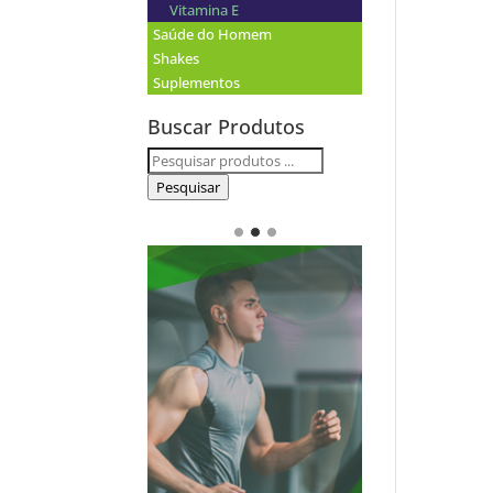
Vitamina E
Saúde do Homem
Shakes
Suplementos
Buscar Produtos
Pesquisar
por:
Pesquisar