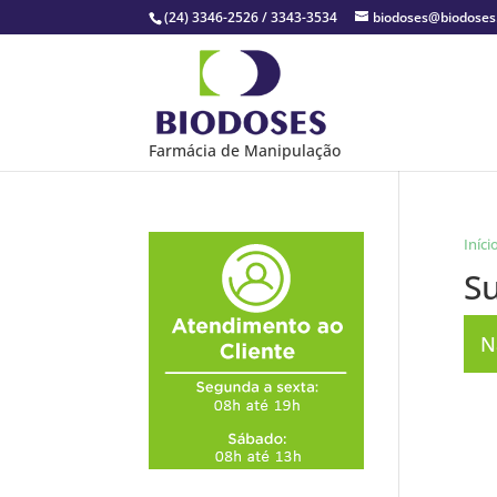
(24) 3346-2526 / 3343-3534
biodoses@biodose
Farmácia de Manipulação
Iníci
S
N