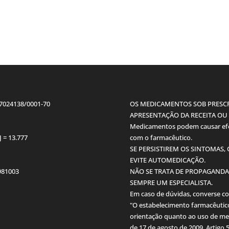
07024138/0001-70
OS MEDICAMENTOS SOB PRESCR
APRESENTAÇÃO DA RECEITA OU E
Medicamentos podem causar efei
J = 13.777
com o farmacêutico.
SE PERSISTIREM OS SINTOMAS,
EVITE AUTOMEDICAÇÃO.
3981003
NÃO SE TRATA DE PROPAGANDA
SEMPRE UM ESPECIALISTA.
Em caso de dúvidas, converse c
"O estabelecimento farmacêutico
orientação quanto ao uso de me
de 17 de agosto de 2009, Artigo 