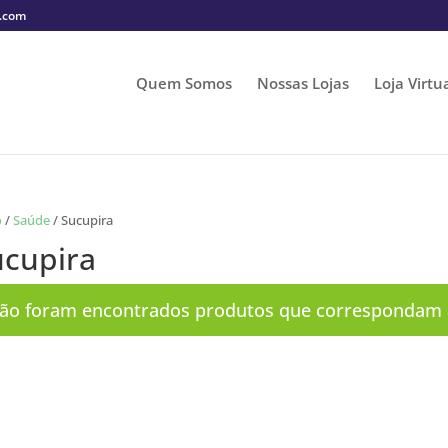
s.com
Quem Somos
Nossas Lojas
Loja Virtu
o
/
Saúde
/ Sucupira
ucupira
ão foram encontrados produtos que correspondam à