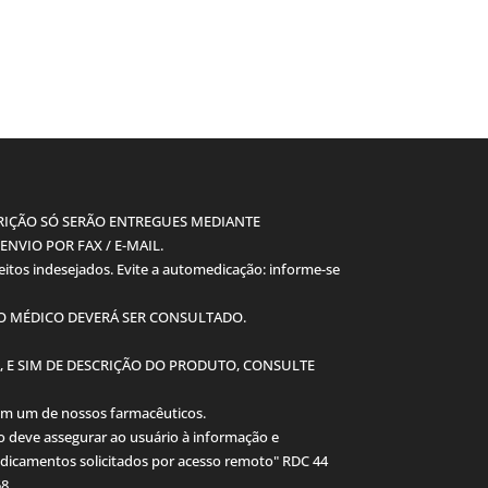
IÇÃO SÓ SERÃO ENTREGUES MEDIANTE
NVIO POR FAX / E-MAIL.
tos indesejados. Evite a automedicação: informe-se
 O MÉDICO DEVERÁ SER CONSULTADO.
, E SIM DE DESCRIÇÃO DO PRODUTO, CONSULTE
om um de nossos farmacêuticos.
 deve assegurar ao usuário à informação e
dicamentos solicitados por acesso remoto" RDC 44
58