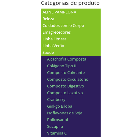
Categorias de produto
ALINE PAMPLONA
Beleza
Cuidados com o Corpo
Emagrecedores
Linha Fitness
Linha Verão
Saúde
Alcachofra Composta
Colágeno Tipo II
Composto Calmante
Composto Circulatório
Composto Digestivo
Composto Laxativo
Cranberry
Ginkgo Biloba
Isoflavonas de Soja
Policosanol
Sucupira
Vitamina C