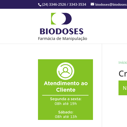
(24) 3346-2526 / 3343-3534
biodoses@biodose
Farmácia de Manipulação
Iníci
C
N