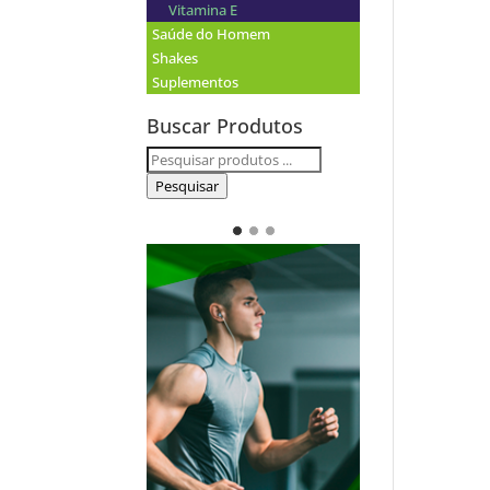
Vitamina E
Saúde do Homem
Shakes
Suplementos
Buscar Produtos
Pesquisar
por:
Pesquisar