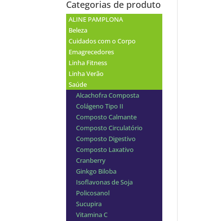
Categorias de produto
ALINE PAMPLONA
Beleza
Cuidados com o Corpo
Emagrecedores
Linha Fitness
Linha Verão
Saúde
Alcachofra Composta
Colágeno Tipo II
Composto Calmante
Composto Circulatório
Composto Digestivo
Composto Laxativo
Cranberry
Ginkgo Biloba
Isoflavonas de Soja
Policosanol
Sucupira
Vitamina C