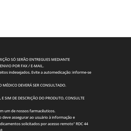
IÇÃO SÓ SERÃO ENTREGUES MEDIANTE
NVIO POR FAX / E-MAIL.
tos indesejados. Evite a automedicação: informe-se
 O MÉDICO DEVERÁ SER CONSULTADO.
, E SIM DE DESCRIÇÃO DO PRODUTO, CONSULTE
om um de nossos farmacêuticos.
 deve assegurar ao usuário à informação e
dicamentos solicitados por acesso remoto" RDC 44
58