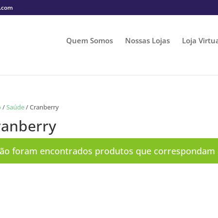
s.com
Quem Somos
Nossas Lojas
Loja Virtu
o
/
Saúde
/ Cranberry
ranberry
ão foram encontrados produtos que correspondam à