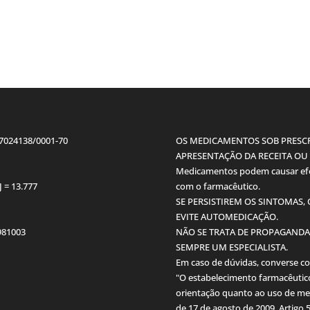
07024138/0001-70
OS MEDICAMENTOS SOB PRESCR
APRESENTAÇÃO DA RECEITA OU E
Medicamentos podem causar efei
J = 13.777
com o farmacêutico.
SE PERSISTIREM OS SINTOMAS,
EVITE AUTOMEDICAÇÃO.
3981003
NÃO SE TRATA DE PROPAGANDA
SEMPRE UM ESPECIALISTA.
Em caso de dúvidas, converse c
"O estabelecimento farmacêutico
orientação quanto ao uso de me
de 17 de agosto de 2009, Artigo 