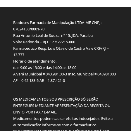
Biodoses Farmácia de Manipulação LTDA-ME CNPJ:
07024138/0001-70
Rua Antonio Leal de Souza, nº 15, JDA. Paraiba
Volta Redonda – RJ CEP = 27215-000
Farmacêutico Resp. Luis Otavio de Castro Vale CRF/RJ =
13.777
Horario de atendimento.
das 9:00 as 13:00 e das 14:00 as 18:00
Alvará Municipal = 043.981.00-3 Insc. Municipal = 043981003
AF = 0.42.183-5 AE = 1.37.421-0
OS MEDICAMENTOS SOB PRESCRIÇÃO SÓ SERÃO
ENTREGUES MEDIANTE APRESENTAÇÃO DA RECEITA OU
ENVIO POR FAX / E-MAIL.
Medicamentos podem causar efeitos indesejados. Evite a
automedicação: informe-se com o farmacêutico.