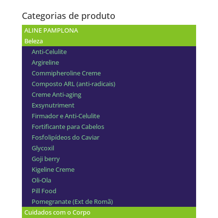
Categorias de produto
ALINE PAMPLONA
Beleza
Anti-Celulite
Argireline
Commipheroline Creme
Composto ARL (anti-radicais)
Creme Anti-aging
Exsynutriment
Firmador e Anti-Celulite
Fortificante para Cabelos
Fosfolipídeos do Caviar
Glycoxil
Goji berry
Kigeline Creme
Oli-Ola
Pill Food
Pomegranate (Ext de Romã)
Cuidados com o Corpo