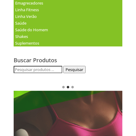
Emagrecedores
Linha Fitness
Linha Verão
Saúde
Saúde do Homem
Shakes
Suplementos
Buscar Produtos
Pesquisar
Pesquisar
por: