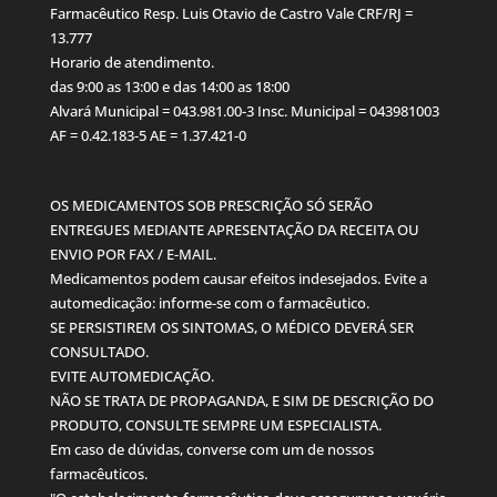
Farmacêutico Resp. Luis Otavio de Castro Vale CRF/RJ =
13.777
Horario de atendimento.
das 9:00 as 13:00 e das 14:00 as 18:00
Alvará Municipal = 043.981.00-3 Insc. Municipal = 043981003
AF = 0.42.183-5 AE = 1.37.421-0
OS MEDICAMENTOS SOB PRESCRIÇÃO SÓ SERÃO
ENTREGUES MEDIANTE APRESENTAÇÃO DA RECEITA OU
ENVIO POR FAX / E-MAIL.
Medicamentos podem causar efeitos indesejados. Evite a
automedicação: informe-se com o farmacêutico.
SE PERSISTIREM OS SINTOMAS, O MÉDICO DEVERÁ SER
CONSULTADO.
EVITE AUTOMEDICAÇÃO.
NÃO SE TRATA DE PROPAGANDA, E SIM DE DESCRIÇÃO DO
PRODUTO, CONSULTE SEMPRE UM ESPECIALISTA.
Em caso de dúvidas, converse com um de nossos
farmacêuticos.