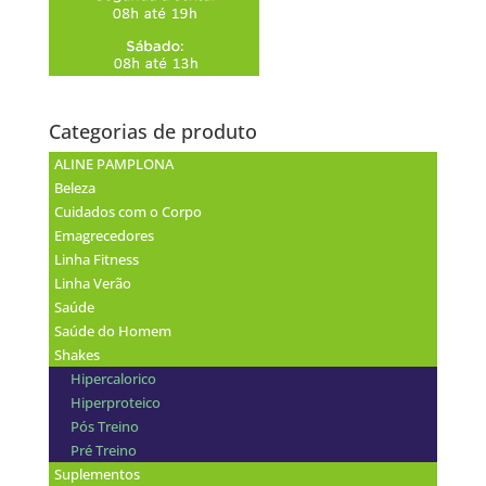
Categorias de produto
ALINE PAMPLONA
Beleza
Cuidados com o Corpo
Emagrecedores
Linha Fitness
Linha Verão
Saúde
Saúde do Homem
Shakes
Hipercalorico
Hiperproteico
Pós Treino
Pré Treino
Suplementos