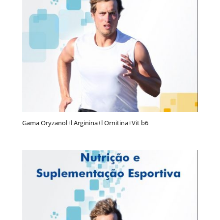
Gama Oryzanol+l Arginina+l Ornitina+Vit b6