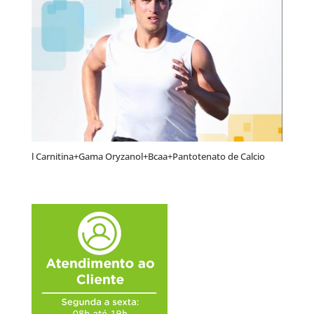
l Carnitina+Gama Oryzanol+Bcaa+Pantotenato de Calcio