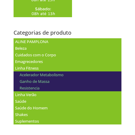
Categorias de produto
ALINE PAMPLONA
Beleza
Cuidados com o Corpo
Emagrecedores
Linha Fitness
Acelerador Metabolismo
Ganho de Massa
Resistencia
Linha Verão
Saúde
Saúde do Homem
Shakes
Suplementos