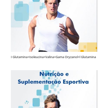
I Glutamina+Isoleucina+Valina+Gama Oryzanol+l Glutamina