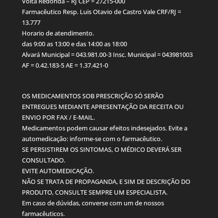
Volta Redonda – RJ CEP = 27215-000
Farmacêutico Resp. Luis Otavio de Castro Vale CRF/RJ =
13.777
Horario de atendimento.
das 9:00 as 13:00 e das 14:00 as 18:00
Alvará Municipal = 043.981.00-3 Insc. Municipal = 043981003
AF = 0.42.183-5 AE = 1.37.421-0
OS MEDICAMENTOS SOB PRESCRIÇÃO SÓ SERÃO
ENTREGUES MEDIANTE APRESENTAÇÃO DA RECEITA OU
ENVIO POR FAX / E-MAIL.
Medicamentos podem causar efeitos indesejados. Evite a
automedicação: informe-se com o farmacêutico.
SE PERSISTIREM OS SINTOMAS, O MÉDICO DEVERÁ SER
CONSULTADO.
EVITE AUTOMEDICAÇÃO.
NÃO SE TRATA DE PROPAGANDA, E SIM DE DESCRIÇÃO DO
PRODUTO, CONSULTE SEMPRE UM ESPECIALISTA.
Em caso de dúvidas, converse com um de nossos
farmacêuticos.