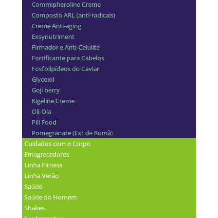
Commipheroline Creme
Composto ARL (anti-radicais)
Creme Anti-aging
Exsynutriment
Firmador e Anti-Celulite
Fortificante para Cabelos
Fosfolipídeos do Caviar
Glycoxil
Goji berry
Kigeline Creme
Oli-Ola
Pill Food
Pomegranate (Ext de Romã)
Cuidados com o Corpo
Emagrecedores
Linha Fitness
Linha Verão
Saúde
Saúde do Homem
Shakes