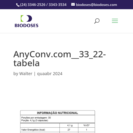
(24) 3346-2526 / 3343-3534
biodoses@biodoses.com
AnyConv.com__33_22-
tabela
by
Walter
|
quaabr 2024