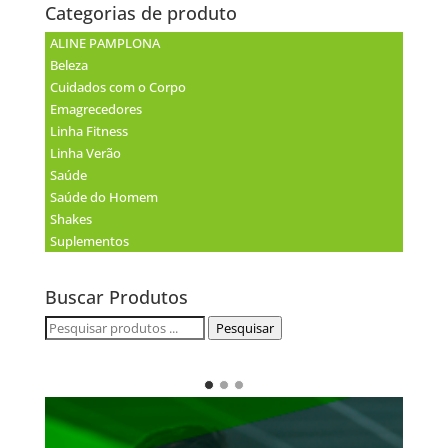
Categorias de produto
ALINE PAMPLONA
Beleza
Cuidados com o Corpo
Emagrecedores
Linha Fitness
Linha Verão
Saúde
Saúde do Homem
Shakes
Suplementos
Buscar Produtos
Pesquisar
Pesquisar
por: