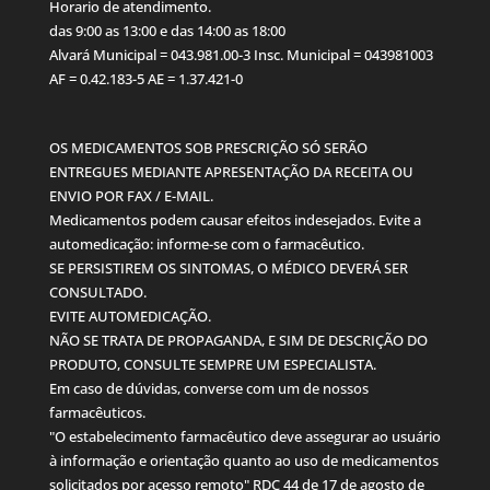
Horario de atendimento.
das 9:00 as 13:00 e das 14:00 as 18:00
Alvará Municipal = 043.981.00-3 Insc. Municipal = 043981003
AF = 0.42.183-5 AE = 1.37.421-0
OS MEDICAMENTOS SOB PRESCRIÇÃO SÓ SERÃO
ENTREGUES MEDIANTE APRESENTAÇÃO DA RECEITA OU
ENVIO POR FAX / E-MAIL.
Medicamentos podem causar efeitos indesejados. Evite a
automedicação: informe-se com o farmacêutico.
SE PERSISTIREM OS SINTOMAS, O MÉDICO DEVERÁ SER
CONSULTADO.
EVITE AUTOMEDICAÇÃO.
NÃO SE TRATA DE PROPAGANDA, E SIM DE DESCRIÇÃO DO
PRODUTO, CONSULTE SEMPRE UM ESPECIALISTA.
Em caso de dúvidas, converse com um de nossos
farmacêuticos.
"O estabelecimento farmacêutico deve assegurar ao usuário
à informação e orientação quanto ao uso de medicamentos
solicitados por acesso remoto" RDC 44 de 17 de agosto de