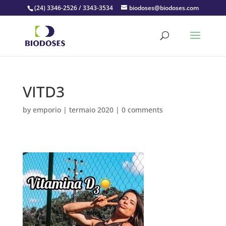
(24) 3346-2526 / 3343-3534
biodoses@biodoses.com
VITD3
by
emporio
|
termaio 2020
|
0 comments