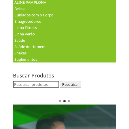
ALINE PAMPLONA
Beleza
Cuidados com o Corpo
Emagrecedores
Linha Fitness
Linha Verão
Saúde
Saúde do Homem
Shakes
Suplementos
Buscar Produtos
Pesquisar
Pesquisar
por: