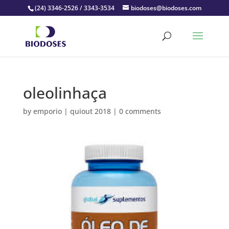
(24) 3346-2526 / 3343-3534
biodoses@biodoses.com
oleolinhaça
by
emporio
|
quiout 2018
|
0 comments